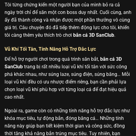
Tôi từng chứng kiến một người bạn của mình bỏ ra cả
ngày trời chỉ để săn một con boss duy nhất. Cuối cùng, anh
ấy đã thành công và nhận được một phần thưởng vô cùng
giá trị. Câu chuyện đó đã tiếp thêm động lực cho tôi, khiến
tôi càng thêm yêu thích trò chơi
bắn cá 3D SanClub
.
Vũ Khí Tối Tân, Tính Năng Hỗ Trợ Đắc Lực
Để hỗ trợ người chơi trong quá trình săn bắt,
bắn cá 3D
SanClub
trang bị rất nhiều loại vũ khí tối tân với sức công
phá khác nhau, như súng laze, súng điện, súng băng… Mỗi
loại vũ khí đều có ưu nhược điểm riêng, bạn cần phải lựa
chọn loại vũ khí phù hợp với từng loại cá để đạt hiệu quả
cao nhất.
Ngoài ra, game còn có những tính năng hỗ trợ đắc lực như
khóa mục tiêu, tự động bắn, đóng băng cá… Những tính
năng này giúp bạn tiết kiệm thời gian và công sức, đồng
thời tăng khả năng bắn trúng mục tiêu. Tuy nhiên, bạn