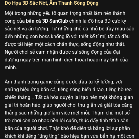
Đồ Họa 3D Sắc Nét, Âm Thanh Sống Động
Một trong những yếu tố quan trọng nhất làm nên thành
công của
bắn cá 3D SanClub
chính là đồ họa 3D cực kỳ
sắc nét và ấn tượng. Từ những chú cá nhỏ bé đầy màu sắc
đến những con boss khổng lồ với thiết kế tỉ mỉ, tất cả đều
được tái hiện một cách chân thực, sống động như thật.
Người chơi sẽ cảm nhận được sự sống động của đại
dương ngay trên màn hình điện thoại hoặc máy tính của
mình.
Âm thanh trong game cũng được đầu tư kỹ lưỡng, với
những hiệu ứng bắn cá, tiếng sóng biển rì rào, tiếng hò reo
chiến thắng… Tất cả hòa quyện lại tạo nên một không gian
giải trí hoàn hảo, giúp người chơi thư giãn và giải tỏa căng
thẳng sau những giờ làm việc mệt mỏi. Thậm chí, một số
trò chơi còn có nhạc nền lôi cuốn, thúc đẩy tinh thần săn
bắn của người chơi. Thật khó để diễn tả bằng lời sự phấn
khích khi tiếng “ting ting” báo hiệu bạn vừa bắn hạ một con