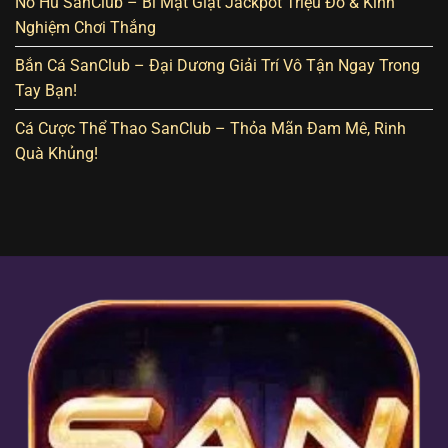
Nổ Hũ SanClub – Bí Mật Giật Jackpot Triệu Đô & Kinh
Nghiệm Chơi Thắng
Bắn Cá SanClub – Đại Dương Giải Trí Vô Tận Ngay Trong
Tay Bạn!
Cá Cược Thể Thao SanClub – Thỏa Mãn Đam Mê, Rinh
Quà Khủng!