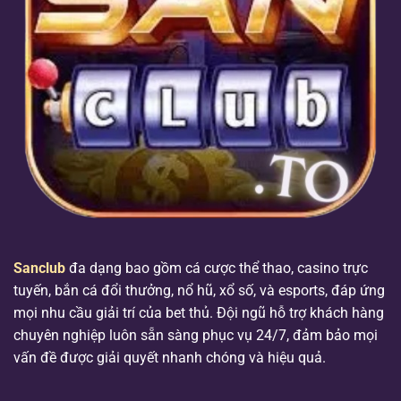
Sanclub
đa dạng bao gồm cá cược thể thao, casino trực
tuyến, bắn cá đổi thưởng, nổ hũ, xổ số, và esports, đáp ứng
mọi nhu cầu giải trí của bet thủ. Đội ngũ hỗ trợ khách hàng
chuyên nghiệp luôn sẵn sàng phục vụ 24/7, đảm bảo mọi
vấn đề được giải quyết nhanh chóng và hiệu quả.